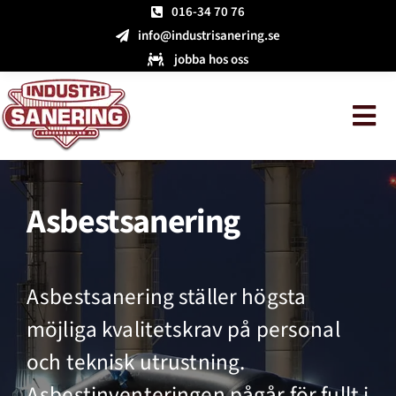
Fortsätt
016-34 70 76
till
info@industrisanering.se
innehållet
jobba hos oss
Tog
Nav
Asbestsanering
Asbestsanering ställer högsta
möjliga kvalitetskrav på personal
och teknisk utrustning.
Asbestinventeringen pågår för fullt i