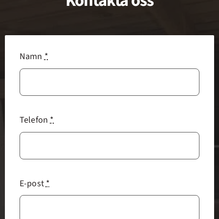
Kontakta oss
Namn
*
Telefon
*
E-post
*