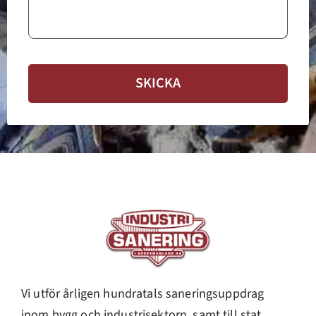
SKICKA
Vi utför årligen hundratals saneringsuppdrag
inom bygg och industrisektorn, samt till stat,