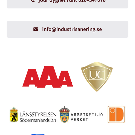
jour dygnet runt 016–347076
info@industrisanering.se