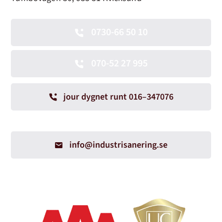
0730-66 50 10
070-52 27 995
jour dygnet runt 016–347076
info@industrisanering.se