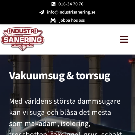
Fortsätt
016-34 70 76
till
info@industrisanering.se
innehållet
jobba hos oss
Tog
Nav
Vakuumsug & torrsug
Med världens största dammsugare
kan vi suga och blåsa det mesta
som makadam, isolering,
trossbotten, taksingel, grus, schakt,