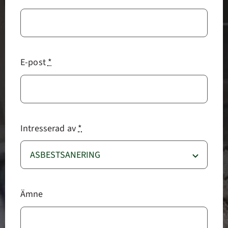
E-post
*
Intresserad av
*
Ämne